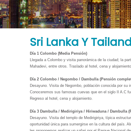
Tours
Agregue las principales ventajas de su negocio que lo hacen
comprar el producto. Escribe tu propio texto, ajústalo y pres
Sri Lanka Y Tailan
Día 1 Colombo (Media Pensión)
Llegada a Colombo y visita panorámica de la ciudad; la part
Mahadevi, entre otros. Traslado al hotel, cena y alojamiento
Día 2 Colombo / Negombo / Dambulla (Pensión complet
Desayuno. Visita de Negombo, población conocida por su ind
Conoceremos sus famosas cuevas que en el siglo II A.C fu
Regreso al hotel, cena y alojamiento.
Día 3 Dambulla / Medirigiriya / Hiriwaduna / Dambulla 
Desayuno. Visita del templo de Medirigiriya, típica estruct
oportunidad única para sumergirse en la cultura del país.
les proponemos realizar un safari por el Parque Nacional de