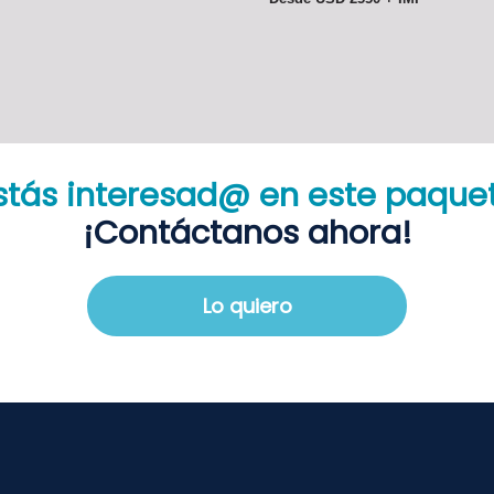
stás interesad@ en este paque
¡Contáctanos ahora!
Lo quiero