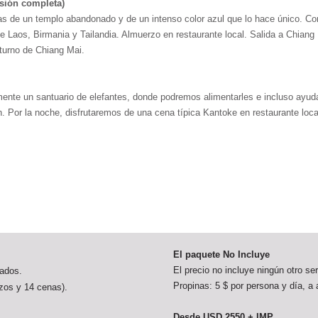
nsión completa)
nas de un templo abandonado y de un intenso color azul que lo hace único. C
 Laos, Birmania y Tailandia. Almuerzo en restaurante local. Salida a Chiang M
turno de Chiang Mai.
ente un santuario de elefantes, donde podremos alimentarles e incluso ayudar 
h. Por la noche, disfrutaremos de una cena típica Kantoke en restaurante loc
El paquete No Incluye
El precio no incluye ningún otro ser
nados.
Propinas: 5 $ por persona y día, a 
zos y 14 cenas).
Desde USD 2550 + IMP