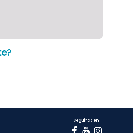
te?
Seguinos en: