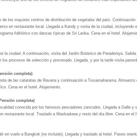
e los mayores centros de distribución de vegetales del país. Continuación a
zo en restaurante local. Llegada a Kandy y visita de la ciudad, incluyendo
rograma folklórico con danzas típicas de Sri Lanka. Cena en el hotel. Alojamie
a ciudad. A continuación, visita del Jardín Botánico de Peradeniya. Salida 
r los procesos de selección y procesado. Llegada, y por la tarde visita panorá
Pensión completa)
Visita de las cataratas de Ravana y continuación a Tissamaharama. Almuerzo e
fico. Cena en el hotel. Alojamiento.
Pensión completa)
localidad conocida por los famosos pescadores zancudos. Llegada a Galle y v
 restaurante local. Traslado a Waskaduwa y resto del día libre. Cena en el h
lir en vuelo a Bangkok (no incluido). Llegada y traslado al hotel. Paseo orient