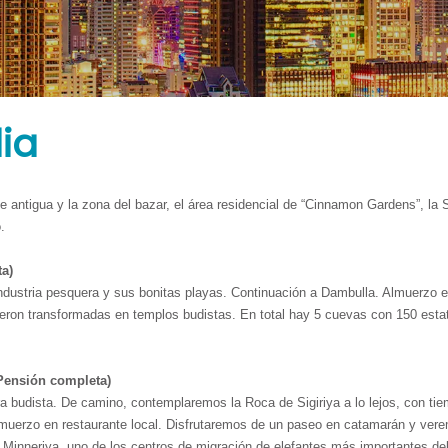
 único y el mejor. Agregue texto por qué los clientes tienen que elegir sus 
iona Listo.
dia
e antigua y la zona del bazar, el área residencial de “Cinnamon Gardens”, la
.
a)
ustria pesquera y sus bonitas playas. Continuación a Dambulla. Almuerzo en r
eron transformadas en templos budistas. En total hay 5 cuevas con 150 est
(Pensión completa)
ura budista. De camino, contemplaremos la Roca de Sigiriya a lo lejos, con ti
 Almuerzo en restaurante local. Disfrutaremos de un paseo en catamarán y ve
 Minneriya, uno de los centros de migración de elefantes más importantes del