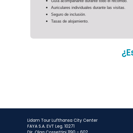
Guía acompañante durante todo el recorrido.
Auriculares individuales durante las visitas.
Seguro de inclusión.
Tasas de alojamiento.
¿E
Lidam Tour Lufthansa City Center
FAYA S.A. EVT Leg. 10271
Dir. Olga Cossettini 1190 - 602