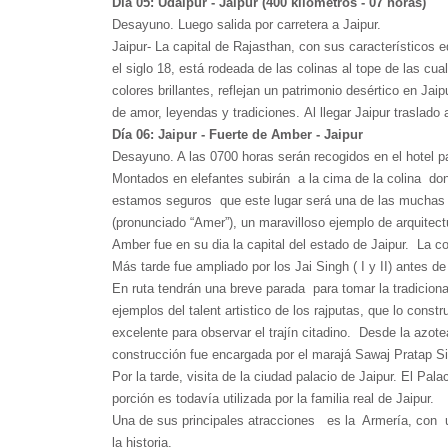
Día 05: Udaipur - Jaipur (400 kilómetros - 07 horas)
Desayuno. Luego salida por carretera a Jaipur.
Jaipur- La capital de Rajasthan, con sus característicos e
el siglo 18, está rodeada de las colinas al tope de las c
colores brillantes, reflejan un patrimonio desértico en Ja
de amor, leyendas y tradiciones. Al llegar Jaipur traslado 
Día 06: Jaipur - Fuerte de Amber - Jaipur
Desayuno. A las 0700 horas serán recogidos en el hotel p
Montados en elefantes subirán a la cima de la colina do
estamos seguros que este lugar será una de las muchas gr
(pronunciado “Amer”), un maravilloso ejemplo de arquitect
Amber fue en su dia la capital del estado de Jaipur. La c
Más tarde fue ampliado por los Jai Singh ( I y II) antes de 
En ruta tendrán una breve parada para tomar la tradiciona
ejemplos del talent artistico de los rajputas, que lo cons
excelente para observar el trajín citadino. Desde la azote
construcción fue encargada por el marajá Sawaj Pratap Sin
Por la tarde, visita de la ciudad palacio de Jaipur. El P
porción es todavía utilizada por la familia real de Jaipur.
Una de sus principales atracciones es la Armería, con un
la historia.