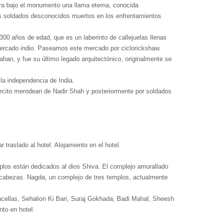
ra bajo el monumento una llama eterna, conocida
los soldados desconocidos muertos en los enfrentamientos
00 años de edad, que es un laberinto de callejuelas llenas
 mercado indio. Paseamos este mercado por ciclorickshaw.
an, y fue su último legado arquitectónico, originalmente se
 la independencia de India.
ército merodean de Nadir Shah y posteriormente por soldados
 traslado al hotel. Alojamiento en el hotel.
plos están dedicados al dios Shiva. El complejo amurallado
 cabezas. Nagda, un complejo de tres templos, actualmente
Doncellas, Sehalion Ki Bari, Suraj Gokhada, Badi Mahal, Sheesh
to en hotel.