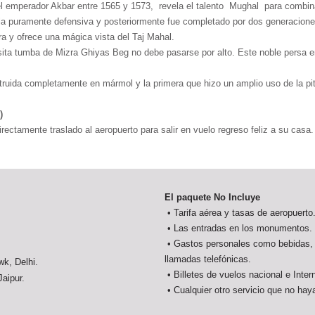
el emperador Akbar entre 1565 y 1573, revela el talento Mughal para combinar
dela puramente defensiva y posteriormente fue completado por dos generacio
ra y ofrece una mágica vista del Taj Mahal.
sita tumba de Mizra Ghiyas Beg no debe pasarse por alto. Este noble persa era
truida completamente en mármol y la primera que hizo un amplio uso de la pit
s)
irectamente traslado al aeropuerto para salir en vuelo regreso feliz a su casa.
El paquete No Incluye
• Tarifa aérea y tasas de aeropuerto
• Las entradas en los monumentos.
• Gastos personales como bebidas, p
llamadas telefónicas.
k, Delhi.
• Billetes de vuelos nacional e Inter
aipur.
• Cualquier otro servicio que no hay