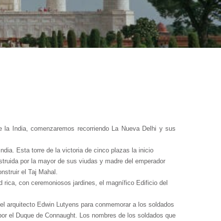
productos o servicios y qué beneficios obtendrán después de
de la India, comenzaremos recorriendo La Nueva Delhi y sus
a. Esta torre de la victoria de cinco plazas la inicio
struida por la mayor de sus viudas y madre del emperador
struir el Taj Mahal.
 rica, con ceremoniosos jardines, el magnífico Edificio del
r el arquitecto Edwin Lutyens para conmemorar a los soldados
1 por el Duque de Connaught. Los nombres de los soldados que