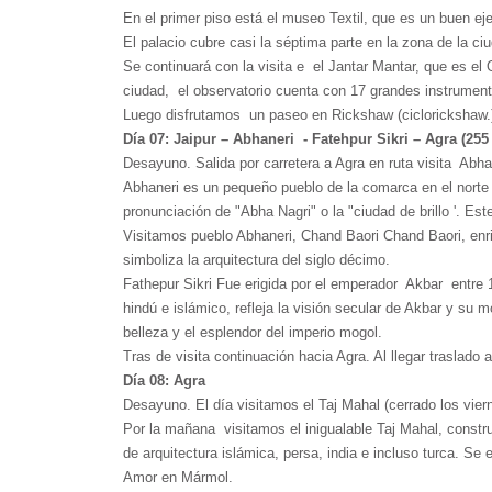
En el primer piso está el museo Textil, que es un buen eje
El palacio cubre casi la séptima parte en la zona de la ci
Se continuará con la visita e el Jantar Mantar, que es e
ciudad, el observatorio cuenta con 17 grandes instrumen
Luego disfrutamos un paseo en Rickshaw (ciclorickshaw.) 
Día 07: Jaipur – Abhaneri - Fatehpur Sikri – Agra (255
Desayuno. Salida por carretera a Agra en ruta visita Abhan
Abhaneri es un pequeño pueblo de la comarca en el norte 
pronunciación de "Abha Nagri" o la "ciudad de brillo '. 
Visitamos pueblo Abhaneri, Chand Baori Chand Baori, enri
simboliza la arquitectura del siglo décimo.
Fathepur Sikri Fue erigida por el emperador Akbar entre 1
hindú e islámico, refleja la visión secular de Akbar y su
belleza y el esplendor del imperio mogol.
Tras de visita continuación hacia Agra. Al llegar traslado a
Día 08: Agra
Desayuno. El día visitamos el Taj Mahal (cerrado los vier
Por la mañana visitamos el inigualable Taj Mahal, con
de arquitectura islámica, persa, india e incluso turca. Se
Amor en Mármol.