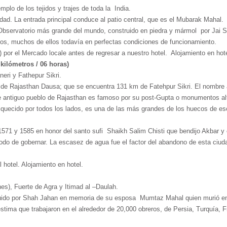
mplo de los tejidos y trajes de toda la India.
udad. La entrada principal conduce al patio central, que es el Mubarak Mahal.
l Observatorio más grande del mundo, construido en piedra y mármol por Jai S
tos, muchos de ellos todavía en perfectas condiciones de funcionamiento.
por el Mercado locale antes de regresar a nuestro hotel. Alojamiento en hote
 kilómetros / 06 horas)
eri y Fathepur Sikri.
de Rajasthan Dausa; que se encuentra 131 km de Fatehpur Sikri. El nombre act
Este antiguo pueblo de Rajasthan es famoso por su post-Gupta o monumentos 
quecido por todos los lados, es una de las más grandes de los huecos de esca
571 y 1585 en honor del santo sufi Shaikh Salim Chisti que bendijo Akbar y el
 modo de gobernar. La escasez de agua fue el factor del abandono de esta ciu
l hotel. Alojamiento en hotel.
nes), Fuerte de Agra y Itimad al –Daulah.
struido por Shah Jahan en memoria de su esposa Mumtaz Mahal quien murió 
 estima que trabajaron en el alrededor de 20,000 obreros, de Persia, Turquía,