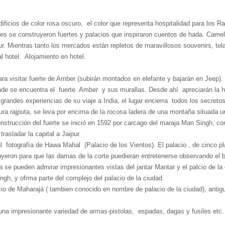
dificios de color rosa oscuro, el color que representa hospitalidad para los R
uales se construyeron fuertes y palacios que inspiraron cuentos de hada. Cam
ipur. Mientras tanto los mercados están repletos de maravillosos souvenirs, tel
al hotel. Alojamiento en hotel.
ara visitar fuerte de Amber (subirán montados en elefante y bajarán en Jeep)
nde se encuentra el fuerte Amber y sus murallas. Desde ahí apreciarán la hi
andes experiencias de su viaje a India, el lugar encierra todos los secretos
ura rajputa, se leva por encima de la rocosa ladera de una montaña situada u
onstrucción del fuerte se inició en 1592 por carcago del maraja Man Singh, c
trasladar la capital a Jaipur.
l fotografía de Hawa Mahal (Palacio de los Vientos). El palacio , de cinco p
truyeron para que las damas de la corte puedieran entretenerse observando el b
a se pueden admirar impresionantes vistas del jantar Mantar y el palcio de la 
gh, y ofrma parte del complejo del palacio de la ciudad.
alacio de Maharajá ( tambien conocido en nombre de palacio de la ciudad), an
a impresionante variedad de armas-pistolas, espadas, dagas y fusiles etc. Q