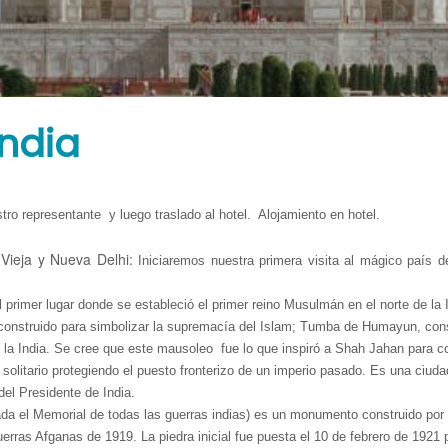
 único y el mejor. Agregue texto por qué los clientes tienen que elegir sus 
iona Listo.
ndia
tro representante y luego traslado al hotel. Alojamiento en hotel.
 Vieja y Nueva Delhi:
Iniciaremos nuestra primera visita al mágico país 
imer lugar donde se estableció el primer reino Musulmán en el norte de la Indi
 construido para simbolizar la supremacía del Islam; Tumba de Humayun, con
 la India. Se cree que este mausoleo fue lo que inspiró a Shah Jahan para con
solitario protegiendo el puesto fronterizo de un imperio pasado. Es una ciudad
del Presidente de India.
mada el Memorial de todas las guerras indias) es un monumento construido po
uerras Afganas de 1919. La piedra inicial fue puesta el 10 de febrero de 192