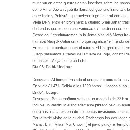
murieron en estas guerras están inscritos sobre las par
como Amar Jawan Jyoti (la llama del guerrero inmortal), 
entre India y Pakistán que tuvieron lugar ese mismo año.
Vieja Delhi entró en prominencia cuando Shah Jahan trasl
de tiendas que venden una variedad extraordinaria de tem
Desde aquí continuaremos a la Jama Masjid ò Mezquita de
llamaba Masjid-i-Jahanuma, lo que significa "el mando de
En completo contraste con el ruido y El Raj ghat (patio r
Luego paseamos a través de la fuerte de Rojo, construid
británicos. Alojamiento en hotel.
Día 03: Delhi- Udaipur
Desayuno. Al tiempo traslado al aeropuerto para salir en v
En vuelo AI 471. Salida a las 1320 horas - Llegada a las 1
Día 04: Udaipur
Desayuno. Por la mañana se hará un recorrido de 22 Km. a
incluye un vestíbulo elaboradamente pintado bajo un eno
en ruinas, era la escena de frecuentes invasiones musul
Por la tarde visita de la ciudad. Rodeamos los dos lagos 
Mahal, Bhim Vilas, Mor Chown ( el pavo patio), el templo