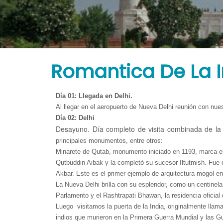
Tours
Agregue las principales ventajas de su negocio que lo hacen
comprar el producto. Escribe tu propio texto, ajústalo y pres
Romantica De La I
Día 01: Llegada en Delhi.
Al llegar en el aeropuerto de Nueva Delhi reunión con nues
Día 02: Delhi
Desayuno. Día completo de visita combinada de la
principales monumentos, entre otros:
Minarete de Qutab, monumento iniciado en 1193, marca el pr
Qutbuddin Aibak y la completò su sucesor Iltutmish. Fue
Akbar. Este es el primer ejemplo de arquitectura mogol en
La Nueva Delhi brilla con su esplendor, como un centinela 
Parlamento y el Rashtrapati Bhawan, la residencia oficial 
Luego visitamos la puerta de la India, originalmente lla
indios que murieron en la Primera Guerra Mundial y las G