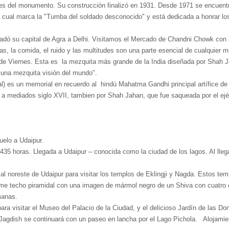
edes del monumento. Su construcción finalizó en 1931. Desde 1971 se encuent
la cual marca la "Tumba del soldado desconocido" y está dedicada a honrar 
adó su capital de Agra a Delhi. Visitamos el Mercado de Chandni Chowk con 3
as, la comida, el ruido y las multitudes son una parte esencial de cualquier
 Viernes. Esta es la mezquita más grande de la India diseñada por Shah Jah
 una mezquita visión del mundo".
eal) es un memorial en recuerdo al hindú Mahatma Gandhi principal artífice de
a a mediados siglo XVII, tambien por Shah Jahan, que fue saqueada por el ej
uelo a Udaipur.
435 horas. Llegada a Udaipur – conocida como la ciudad de los lagos. Al llegar
l noreste de Udaipur para visitar los templos de Eklingji y Nagda. Estos tem
rme techo piramidal con una imagen de mármol negro de un Shiva con cuatro
manas.
para visitar el Museo del Palacio de la Ciudad, y el delicioso Jardín de las 
 Jagdish se continuará con un paseo en lancha por el Lago Pichola. Alojamien