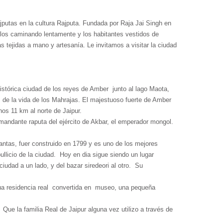
ajputas en la cultura Rajputa. Fundada por Raja Jai Singh en
ellos caminando lentamente y los habitantes vestidos de
as tejidas a mano y artesanía. Le invitamos a visitar la ciudad
.
stórica ciudad de los reyes de Amber junto al lago Maota,
 de la vida de los Mahrajas. El majestuoso fuerte de Amber
nos 11 km al norte de Jaipur.
omandante raputa del ejército de Akbar, el emperador mongol.
lantas, fuer construido en 1799 y es uno de los mejores
ullicio de la ciudad. Hoy en dia sigue siendo un lugar
ciudad a un lado, y del bazar siredeori al otro. Su
tigua residencia real convertida en museo, una pequeña
ue la familia Real de Jaipur alguna vez utilizo a través de