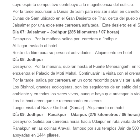
cuyo espíritu competitivo contribuyó a la magnificencia del edificio.
Por la tarde excursión a Dunas de Sam para realizar safari en camello 
Dunas de Sam ubicado en el Gran Desierto de Thar, cerca del pueblo 
Jaisalmer por una excelente carretera asfaltada. Este desierto es el 
Día 07: Jaisalmer – Jodhpur (285 kilometros / 07 horas)
Desayuno. Por la mañana salida por carretera a Jodhpur.
Al llegar traslado al hotel.
Resto dia libre para su personal actividades. Alojamiento en hotel.
Día 08: Jodhpur
Desayuno. Por la mañana, subirán hasta el Fuerte Meherangarh, en l
encuentra el Palacio de Moti Mahal. Continuarán la visita con el cre
Por la tarde salida por carretera en un corto recorrido para visitar la a
Los Bishnoi, grandes ecologistas, son los seguidores de un sabio del 
ambiente y en todos los seres vivos, aunque haya que arriesgar la vida
Los bishnoi creen que se reencarnarán en ciervos.
Luego visita al Bazar Girdikot (Sardar). Alojamiento en hotel.
Día 09: Jodhpur – Ranakpur – Udaipur. (278 kilometros / 06 horas)
Desayuno. Salida por carretera horas hacia Udaipur en ruta visita de 
Ranakpur, en las colinas Aravali, famoso por sus templos Jain de 50
apoyadas en 1444 pilares.