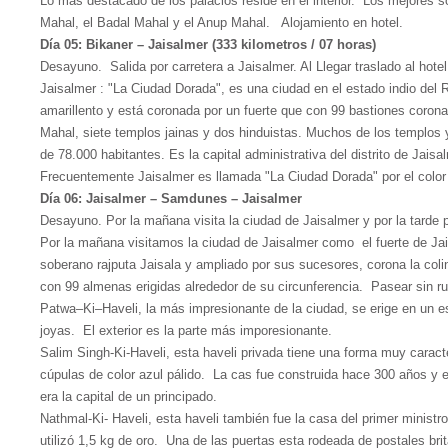
Lo mas destacado de los palacios reside en el interior. Los mejores s
Mahal, el Badal Mahal y el Anup Mahal. Alojamiento en hotel.
Día 05: Bikaner – Jaisalmer (333 kilometros / 07 horas)
Desayuno. Salida por carretera a Jaisalmer. Al Llegar traslado al hote
Jaisalmer : "La Ciudad Dorada", es una ciudad en el estado indio del 
amarillento y está coronada por un fuerte que con 99 bastiones corona l
Mahal, siete templos jainas y dos hinduistas. Muchos de los templos y
de 78.000 habitantes. Es la capital administrativa del distrito de Jaisa
Frecuentemente Jaisalmer es llamada "La Ciudad Dorada" por el color d
Día 06: Jaisalmer – Samdunes – Jaisalmer
Desayuno. Por la mañana visita la ciudad de Jaisalmer y por la tard
Por la mañana visitamos la ciudad de Jaisalmer como el fuerte de Jais
soberano rajputa Jaisala y ampliado por sus sucesores, corona la coli
con 99 almenas erigidas alrededor de su circunferencia. Pasear sin rum
Patwa–Ki–Haveli, la más impresionante de la ciudad, se erige en un e
joyas. El exterior es la parte más imporesionante.
Salim Singh-Ki-Haveli, esta haveli privada tiene una forma muy carac
cúpulas de color azul pálido. La cas fue construida hace 300 años y e
era la capital de un principado.
Nathmal-Ki- Haveli, esta haveli también fue la casa del primer ministr
utilizó 1,5 kg de oro. Una de las puertas esta rodeada de postales br