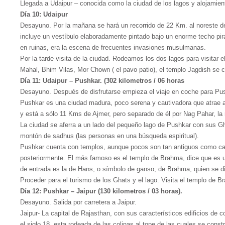
Llegada a Udaipur – conocida como la ciudad de los lagos y alojamient
Día 10: Udaipur
Desayuno. Por la mañana se hará un recorrido de 22 Km. al noreste de
incluye un vestíbulo elaboradamente pintado bajo un enorme techo p
en ruinas, era la escena de frecuentes invasiones musulmanas.
Por la tarde visita de la ciudad. Rodeamos los dos lagos para visitar 
Mahal, Bhim Vilas, Mor Chown ( el pavo patio), el templo Jagdish se c
Día 11: Udaipur – Pushkar. (302 kilometros / 06 horas
Desayuno. Después de disfrutarse empieza el viaje en coche para Pu
Pushkar es una ciudad madura, poco serena y cautivadora que atrae a aq
y está a sólo 11 Kms de Ajmer, pero separado de él por Nag Pahar, la
La ciudad se aferra a un lado del pequeño lago de Pushkar con sus G
montón de sadhus (las personas en una búsqueda espiritual).
Pushkar cuenta con templos, aunque pocos son tan antiguos como cab
posteriormente. El más famoso es el templo de Brahma, dice que es un
de entrada es la de Hans, o símbolo de ganso, de Brahma, quien se d
Proceder para el turismo de los Ghats y el lago. Visita el templo de B
Día 12: Pushkar – Jaipur (130 kilometros / 03 horas).
Desayuno. Salida por carretera a Jaipur.
Jaipur- La capital de Rajasthan, con sus característicos edificios de 
el siglo 18, esta rodeada de las colinas al tope de las cuales se con