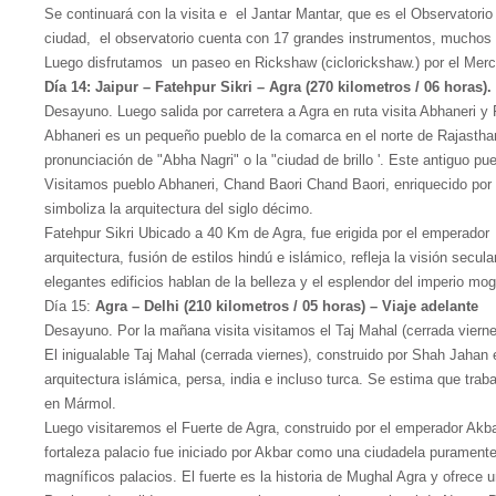
Se continuará con la visita e el Jantar Mantar, que es el Observator
ciudad, el observatorio cuenta con 17 grandes instrumentos, muchos 
Luego disfrutamos un paseo en Rickshaw (ciclorickshaw.) por el Merca
Día 14: Jaipur – Fatehpur Sikri – Agra (270 kilometros / 06 horas).
Desayuno. Luego salida por carretera a Agra en ruta visita Abhaneri y 
Abhaneri es un pequeño pueblo de la comarca en el norte de Rajasthan
pronunciación de "Abha Nagri" o la "ciudad de brillo '. Este antiguo
Visitamos pueblo Abhaneri, Chand Baori Chand Baori, enriquecido por 
simboliza la arquitectura del siglo décimo.
Fatehpur Sikri Ubicado a 40 Km de Agra, fue erigida por el emperador 
arquitectura, fusión de estilos hindú e islámico, refleja la visión se
elegantes edificios hablan de la belleza y el esplendor del imperio mogo
Día 15:
Agra – Delhi (210 kilometros / 05 horas) – Viaje adelante
Desayuno. Por la mañana visita visitamos el Taj Mahal (cerrada vierne
El inigualable Taj Mahal (cerrada viernes), construido por Shah J
arquitectura islámica, persa, india e incluso turca. Se estima que tra
en Mármol.
Luego visitaremos el Fuerte de Agra, construido por el emperador Akba
fortaleza palacio fue iniciado por Akbar como una ciudadela puramen
magníficos palacios. El fuerte es la historia de Mughal Agra y ofrece 