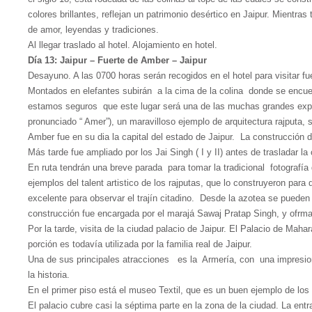
colores brillantes, reflejan un patrimonio desértico en Jaipur. Mientra
de amor, leyendas y tradiciones.
Al llegar traslado al hotel. Alojamiento en hotel.
Día 13: Jaipur – Fuerte de Amber – Jaipur
Desayuno. A las 0700 horas serán recogidos en el hotel para visitar f
Montados en elefantes subirán a la cima de la colina donde se encue
estamos seguros que este lugar será una de las muchas grandes experi
pronunciado “ Amer”), un maravilloso ejemplo de arquitectura rajputa,
Amber fue en su dia la capital del estado de Jaipur. La construcción 
Más tarde fue ampliado por los Jai Singh ( I y II) antes de trasladar la 
En ruta tendrán una breve parada para tomar la tradicional fotografía
ejemplos del talent artistico de los rajputas, que lo construyeron par
excelente para observar el trajín citadino. Desde la azotea se pueden a
construcción fue encargada por el marajá Sawaj Pratap Singh, y ofrma 
Por la tarde, visita de la ciudad palacio de Jaipur. El Palacio de Ma
porción es todavía utilizada por la familia real de Jaipur.
Una de sus principales atracciones es la Armería, con una impresiona
la historia.
En el primer piso está el museo Textil, que es un buen ejemplo de los t
El palacio cubre casi la séptima parte en la zona de la ciudad. La ent