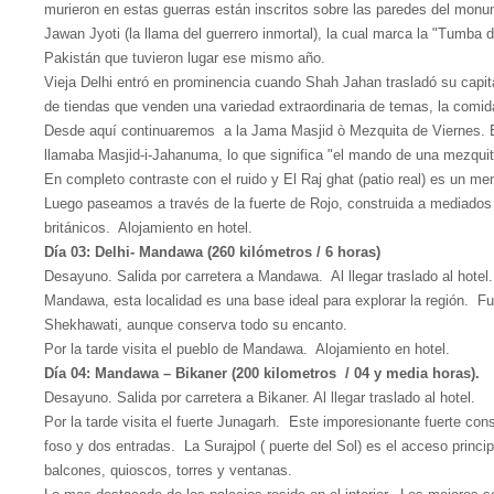
murieron en estas guerras están inscritos sobre las paredes del mon
Jawan Jyoti (la llama del guerrero inmortal), la cual marca la "Tumba
Pakistán que tuvieron lugar ese mismo año.
Vieja Delhi entró en prominencia cuando Shah Jahan trasladó su capit
de tiendas que venden una variedad extraordinaria de temas, la comid
Desde aquí continuaremos a la Jama Masjid ò Mezquita de Viernes. Es
llamaba Masjid-i-Jahanuma, lo que significa "el mando de una mezquit
En completo contraste con el ruido y El Raj ghat (patio real) es un me
Luego paseamos a través de la fuerte de Rojo, construida a mediados
británicos. Alojamiento en hotel.
Día 03: Delhi- Mandawa (260 kilómetros / 6 horas)
Desayuno. Salida por carretera a Mandawa. Al llegar traslado al hotel.
Mandawa, esta localidad es una base ideal para explorar la región. Fu
Shekhawati, aunque conserva todo su encanto.
Por la tarde visita el pueblo de Mandawa. Alojamiento en hotel.
Día 04: Mandawa – Bikaner (200 kilometros / 04 y media horas).
Desayuno. Salida por carretera a Bikaner. Al llegar traslado al hotel.
Por la tarde visita el fuerte Junagarh. Este imporesionante fuerte cons
foso y dos entradas. La Surajpol ( puerte del Sol) es el acceso princip
balcones, quioscos, torres y ventanas.