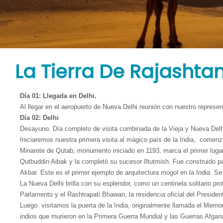
Tours
Agregue las principales ventajas de su negocio que lo hacen único y el 
comprar el producto. Escribe tu propio texto, ajústalo y presiona Listo.
La Tierra De Rajashta
Día 01: Llegada en Delhi.
Al llegar en el aeropuerto de Nueva Delhi reunión con nuestro represen
Día 02: Delhi
Desayuno. Día completo de visita combinada de la Vieja y Nueva Delh
Iniciaremos nuestra primera visita al mágico país de la India, comen
Minarete de Qutab, monumento iniciado en 1193, marca el primer lugar d
Qutbuddin Aibak y la completò su sucesor Iltutmish. Fue construido 
Akbar. Este es el primer ejemplo de arquitectura mogol en la India. S
La Nueva Delhi brilla con su esplendor, como un centinela solitario pr
Parlamento y el Rashtrapati Bhawan, la residencia oficial del Presiden
Luego visitamos la puerta de la India, originalmente llamada el Memo
indios que murieron en la Primera Guerra Mundial y las Guerras Afgan